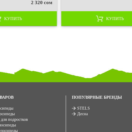
2 320 сом
КУПИТЬ
КУПИТЬ
ВАРОВ
ПОПУЛЯРНЫЕ БРЕНДЫ
осипеды
STELS
лосипеды
Десна
 для подростков
лосипеды
елосипеды