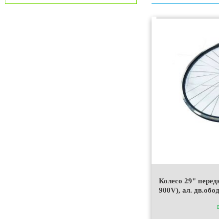
Колесо 29" передн
900V), ал. дв.обо