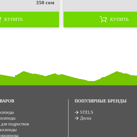
350 сом
КУПИТЬ
КУПИТЬ
ВАРОВ
ПОПУЛЯРНЫЕ БРЕНДЫ
осипеды
STELS
лосипеды
Десна
 для подростков
лосипеды
елосипеды