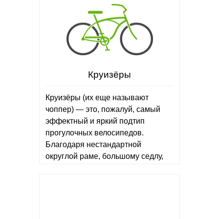
Круизёры
Круизёры (их еще называют
чоппер) — это, пожалуй, самый
эффектный и яркий подтип
прогулочных велосипедов.
Благодаря нестандартной
округлой раме, большому седлу,
удобным посадке и управлению, а
также широким накатистым
колесам Ваше катание будет
максимально комфортным!