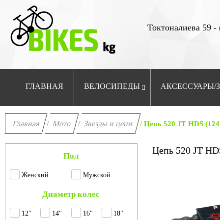
Токтоналиева 59 - 
ГЛАВНАЯ
ВЕЛОСИПЕДЫ
АКСЕССУАРЫ/
Главная
Мото
Звезды и цепи
/
/
/ Цепь 520 JT HDS (124
Цепь 520 JT HD
Пол
Женский
Мужской
Диаметр колес
12"
14"
16"
18"