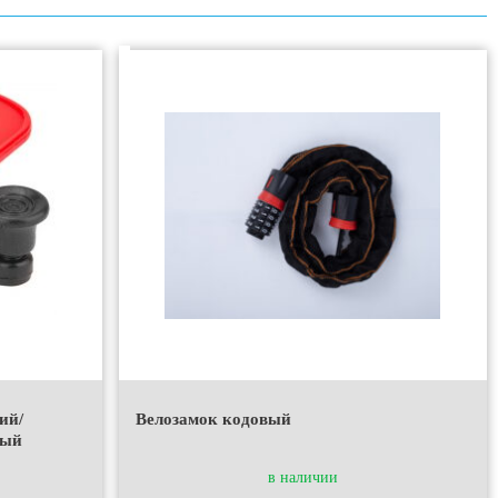
ий/
Велозамок кодовый
ный
в наличии