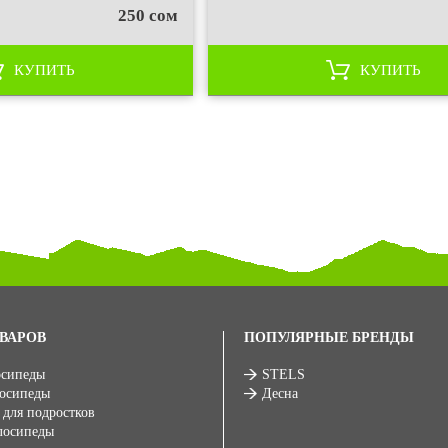
250 сом
КУПИТЬ
КУПИТЬ
ВАРОВ
ПОПУЛЯРНЫЕ БРЕНДЫ
осипеды
STELS
лосипеды
Десна
 для подростков
лосипеды