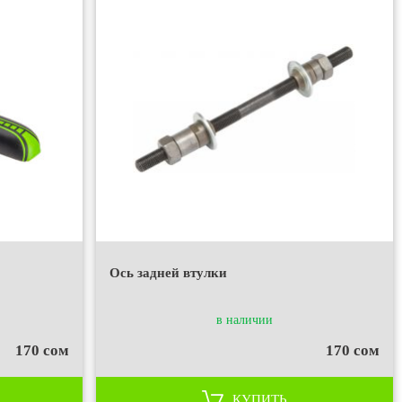
Ось задней втулки
в наличии
170 сом
170 сом
КУПИТЬ