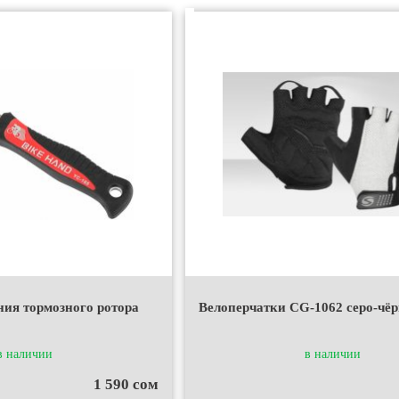
ния тормозного ротора
Велоперчатки CG-1062 серо-чё
в наличии
в наличии
1 590 сом