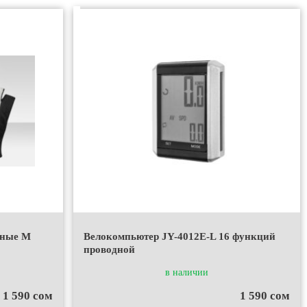
рные M
Велокомпьютер JY-4012E-L 16 функций
проводной
в наличии
1 590 сом
1 590 сом