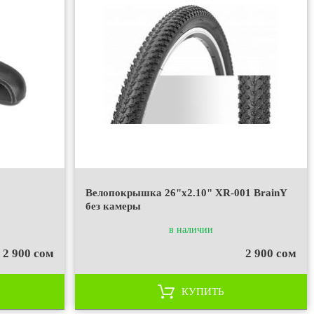
Велопокрышка 26"x2.10" XR-001 BrainY
без камеры
в наличии
2 900 сом
2 900 сом
КУПИТЬ