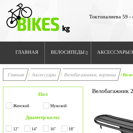
Токтоналиева 59 - 
ГЛАВНАЯ
ВЕЛОСИПЕДЫ
АКСЕССУАРЫ/
Главная
Аксессуары
Велобагажники, корзины
/
/
/ Вел
Велобагажник 2
Пол
Женский
Мужской
Диаметр колес
12"
14"
16"
18"