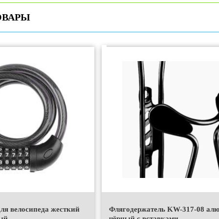
ОВАРЫ
для велосипеда жесткий
Флягодержатель KW-317-08 ал
ый
чёрный с вставками