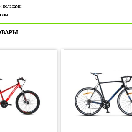
 колесами
озом
ОВАРЫ