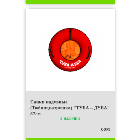
Санки надувные
(Тюбинг,ватрушка) "ТУБА – ДУБА"
87см
в наличии
сом