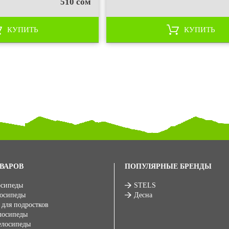
510 сом
КУПИТЬ
КУПИТЬ
ВАРОВ
ПОПУЛЯРНЫЕ БРЕНДЫ
осипеды
STELS
лосипеды
Десна
 для подростков
лосипеды
елосипеды