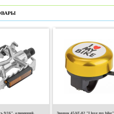
ОВАРЫ
сь 9/16", алюминий,
Звонок 45AE-02 "I love my bike