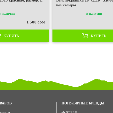
313 красные, размер: L
Велопокрышка 26"x2.10" XR-00
без камеры
в наличии
в наличии
1 500 сом
КУПИТЬ
КУПИТЬ
ВАРОВ
ПОПУЛЯРНЫЕ БРЕНДЫ
осипеды
STELS