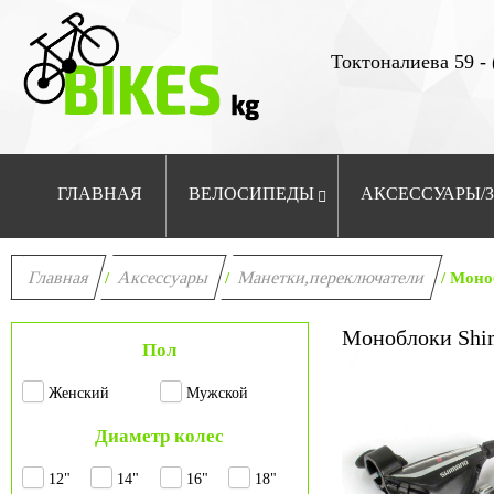
Токтоналиева 59 - 
ГЛАВНАЯ
ВЕЛОСИПЕДЫ
АКСЕССУАРЫ/
Главная
Аксессуары
Манетки,переключатели
/
/
/ Моно
Моноблоки Shi
Пол
Женский
Мужской
Диаметр колес
12"
14"
16"
18"