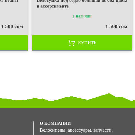
1 BrainY
Велосумка под седло большая вс 062 цвета
в ассортименте
в наличии
1 500 сом
1 500 сом
КУПИТЬ
О КОМПАНИИ
Велосипеды, аксессуары, запчасти,